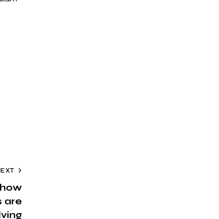
NEXT
 how
 are
lving