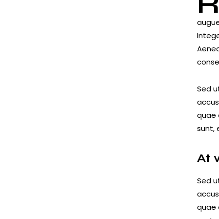
augue 
Integ
Aenean
conse
Sed ut
accus
quae a
sunt, 
At 
Sed ut
accus
quae a