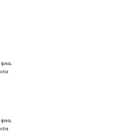
s
ipsa,
icta
ipsa,
icta