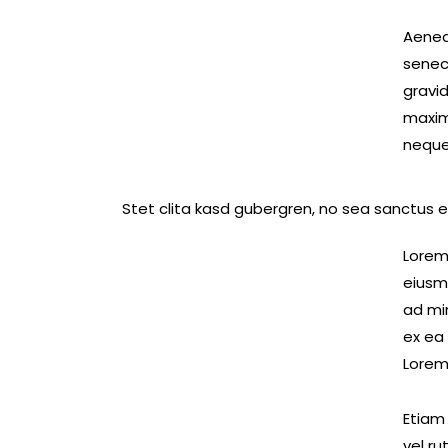
Aenea
senec
gravid
maxim
neque 
Stet clita kasd gubergren, no sea sanctus e
Lorem 
eiusm
ad min
ex ea
Lorem 
Etiam 
vel r