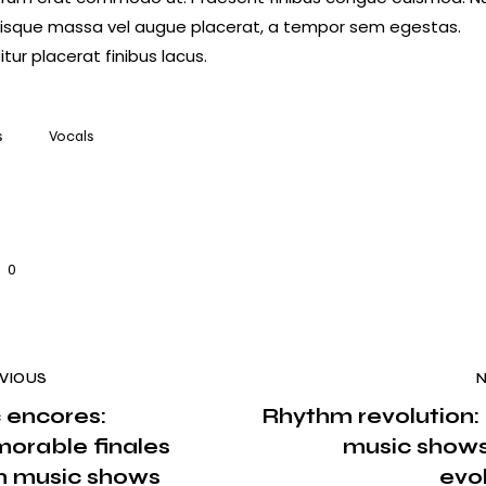
risque massa vel augue placerat, a tempor sem egestas.
tur placerat finibus lacus.
s
Vocals
0
VIOUS
 encores:
Rhythm revolution:
orable finales
music shows
m music shows
evo