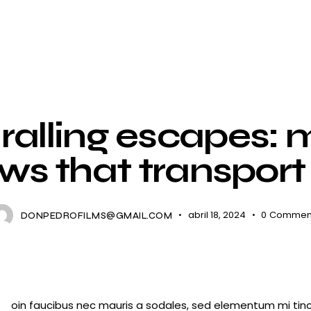
NIGHTLIFE
ralling escapes: 
ws that transport
abril 18, 2024
0
Commen
DONPEDROFILMS@GMAIL.COM
oin faucibus nec mauris a sodales, sed elementum mi tinc