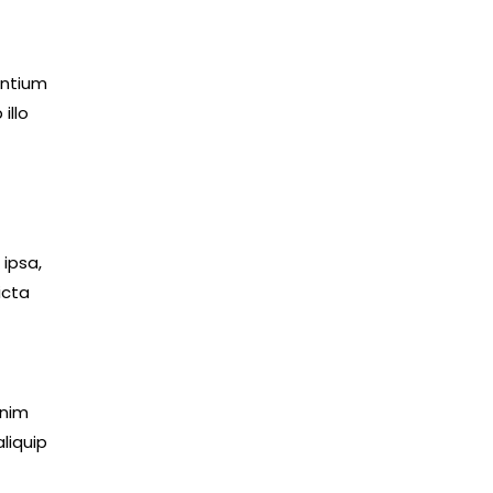
antium
illo
ipsa,
icta
enim
liquip