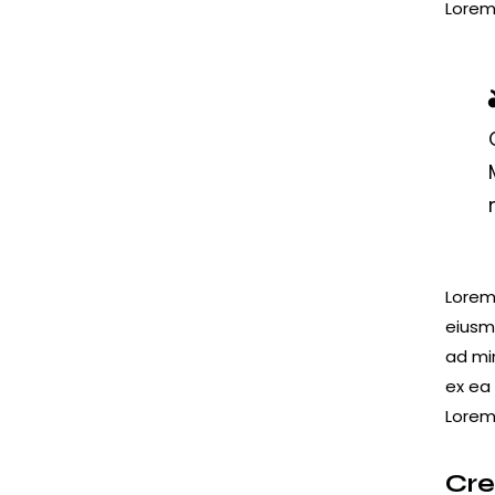
Lorem 
Lorem 
eiusm
ad min
ex ea
Lorem 
Cre