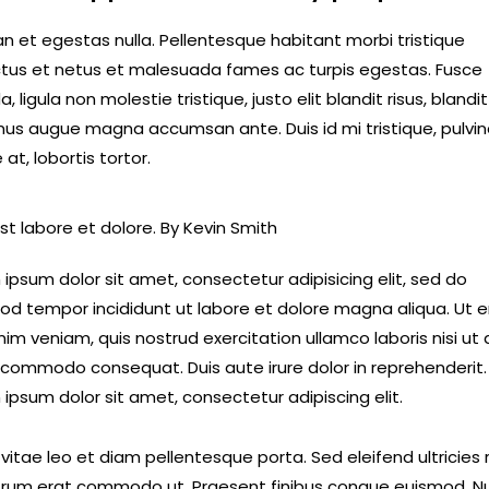
n et egestas nulla. Pellentesque habitant morbi tristique
tus et netus et malesuada fames ac turpis egestas. Fusce
a, ligula non molestie tristique, justo elit blandit risus, blandit
us augue magna accumsan ante. Duis id mi tristique, pulvin
at, lobortis tortor.
st labore et dolore. By
Kevin Smith
ipsum dolor sit amet, consectetur adipisicing elit, sed do
od tempor incididunt ut labore et dolore magna aliqua. Ut 
im veniam, quis nostrud exercitation ullamco laboris nisi ut a
 commodo consequat. Duis aute irure dolor in reprehenderit.
ipsum dolor sit amet, consectetur adipiscing elit.
vitae leo et diam pellentesque porta. Sed eleifend ultricies r
utrum erat commodo ut. Praesent finibus congue euismod. N