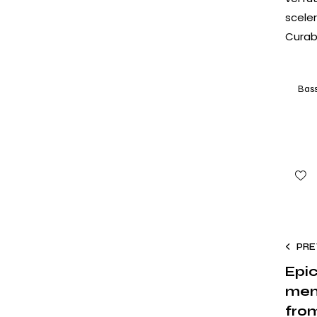
scele
Curabi
Bas
PRE
Epic
mem
fro