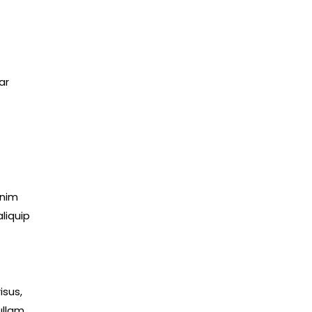
ar
enim
liquip
isus,
ullam