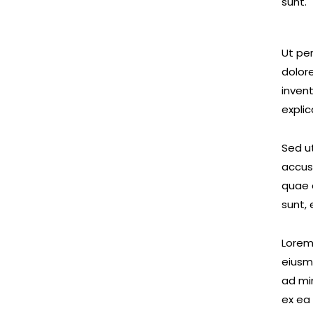
sunt.
Ut pe
dolor
invent
expli
Sed ut
accus
quae a
sunt, 
Lorem 
eiusm
ad min
ex ea