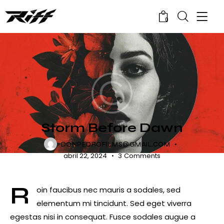
0
RELEASES
Storm Before Dawn
DONPEDROFILMS@GMAIL.COM
abril 22, 2024
3
Comments
R
oin faucibus nec mauris a sodales, sed
elementum mi tincidunt. Sed eget viverra
egestas nisi in consequat. Fusce sodales augue a