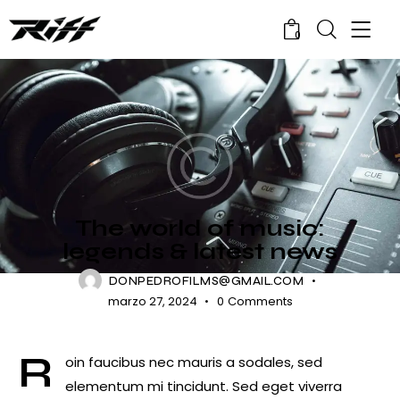
0
SHOWS
The world of music:
legends & latest news
DONPEDROFILMS@GMAIL.COM
marzo 27, 2024
0
Comments
R
oin faucibus nec mauris a sodales, sed
elementum mi tincidunt. Sed eget viverra